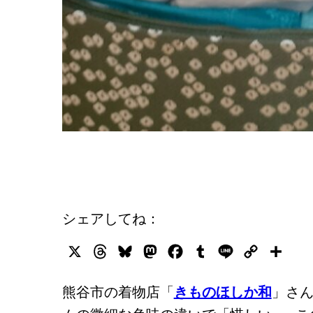
シェアしてね：
X
Threads
Bluesky
Mastodon
Facebook
Tumblr
Line
Copy
共
Link
有
熊谷市の着物店「
きものほしか和
」さ