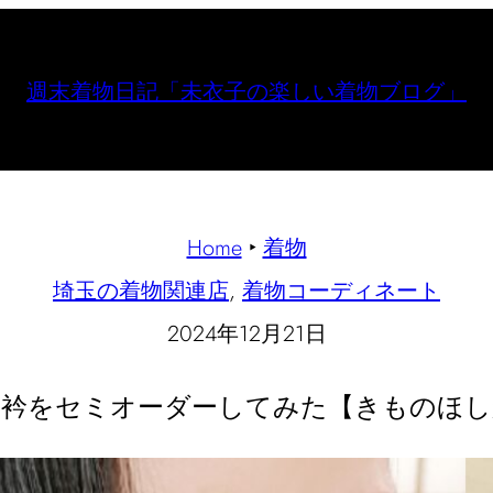
週末着物日記「未衣子の楽しい着物ブログ」
Home
‣
着物
埼玉の着物関連店
, 
着物コーディネート
2024年12月21日
半衿をセミオーダーしてみた【きものほし