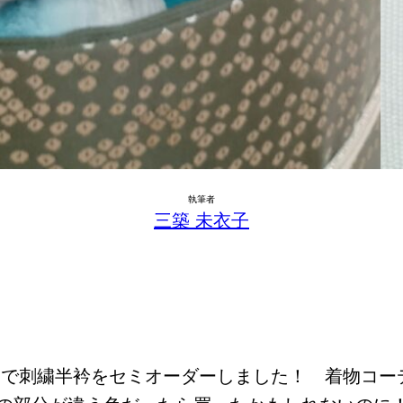
執筆者
三築 未衣子
んで刺繍半衿をセミオーダーしました！ 着物コー