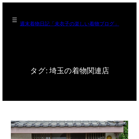
内
容
を
週末着物日記「未衣子の楽しい着物ブログ」
ス
キ
ッ
プ
タグ:
埼玉の着物関連店