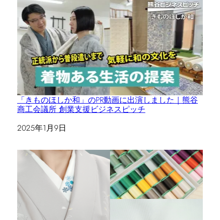
「きものほしか和」のPR動画に出演しました｜熊谷
商工会議所 創業支援ビジネスピッチ
日付
2025年1月9日