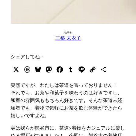
執筆者
三築 未衣子
シェアしてね：
X
Threads
Bluesky
Mastodon
Facebook
Tumblr
Line
Copy
共
Link
有
突然ですが、わたしは茶道を習っておりません！
それでも、お茶や和菓子を味わうのは好きですし、
和室の雰囲気ももちろん好きです。そんな茶道未経
験者でも、着物で気軽にお茶を飲む体験ができたら
嬉しいですよね。
実は我らが熊谷市に、茶道×着物をカジュアルに楽し
める場所ができました！ 今回は、熊谷市の着物店