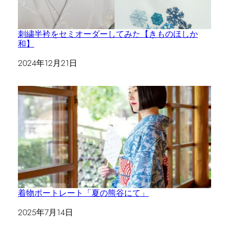
刺繍半衿をセミオーダーしてみた【きものほしか
和】
日付
2024年12月21日
着物ポートレート「夏の熊谷にて」
日付
2025年7月14日