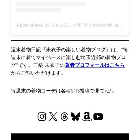
A post shared by きものほしか和 (@kimonohoshikawa)
週末着物日記『未衣子の楽しい着物ブログ』は、“毎
週末に着てマイペースに楽しむ埼玉近郊の着物ブロ
グ”です。三築 未衣子の
著者プロフィールはこちら
からご覧いただけます。
毎週末の着物コーデは各種SNS投稿で見てね♡
Instagram
X
Threads
Bluesky
Amazon
YouTube