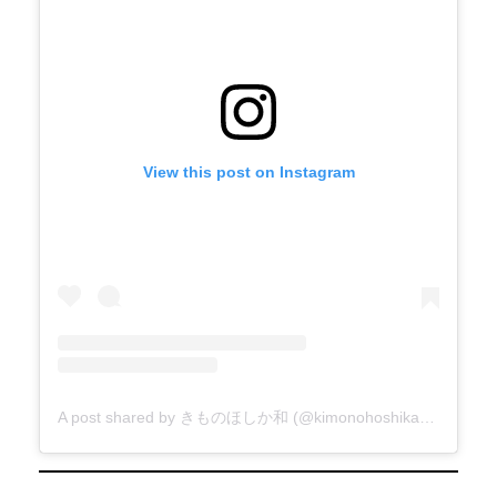
View this post on Instagram
A post shared by きものほしか和 (@kimonohoshikawa)