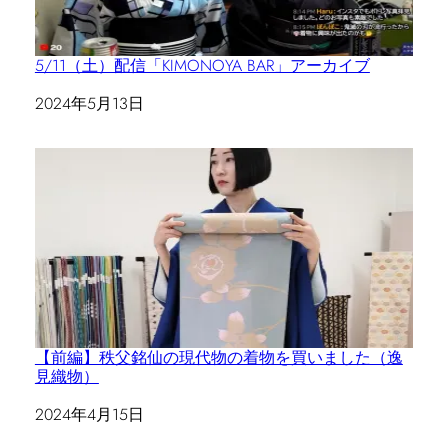
5/11（土）配信「KIMONOYA BAR」アーカイブ
日付
2024年5月13日
【前編】秩父銘仙の現代物の着物を買いました（逸
見織物）
日付
2024年4月15日