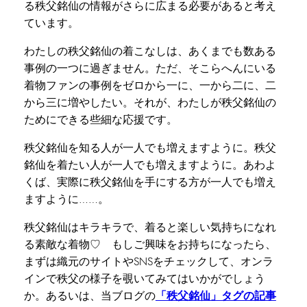
る秩父銘仙の情報がさらに広まる必要があると考え
ています。
わたしの秩父銘仙の着こなしは、あくまでも数ある
事例の一つに過ぎません。ただ、そこらへんにいる
着物ファンの事例をゼロから一に、一から二に、二
から三に増やしたい。それが、わたしが秩父銘仙の
ためにできる些細な応援です。
秩父銘仙を知る人が一人でも増えますように。秩父
銘仙を着たい人が一人でも増えますように。あわよ
くば、実際に秩父銘仙を手にする方が一人でも増え
ますように……。
秩父銘仙はキラキラで、着ると楽しい気持ちになれ
る素敵な着物♡ もしご興味をお持ちになったら、
まずは織元のサイトやSNSをチェックして、オンラ
インで秩父の様子を覗いてみてはいかがでしょう
か。あるいは、当ブログの
「秩父銘仙」タグの記事