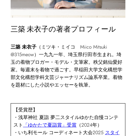
三築 未衣子の著者プロフィール
三築 未衣子
（ミツキ・ミイコ Miico Mitsuki
@315meow）一九九一年、埼玉県行田市生まれ。埼
玉の着物ブロガー・モデル・文筆家。秩父銘仙愛好
家。毎週末を着物で過ごす。早稲田大学文化構想学
部文化構想学科文芸ジャーナリズム論系卒業。着物
を題材にした小説やエッセーを執筆。
【受賞歴】
・浅草神社 夏詣 夢二スタイルゆかた自慢コンテ
スト
「ゆかたで夏詣賞」受賞
（2024年）
・いち利モール コーディネート大会2025
スタイ