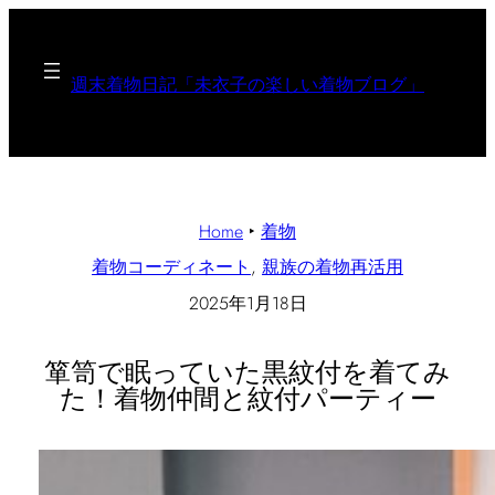
週末着物日記「未衣子の楽しい着物ブログ」
Home
‣
着物
着物コーディネート
, 
親族の着物再活用
2025年1月18日
箪笥で眠っていた黒紋付を着てみ
た！着物仲間と紋付パーティー