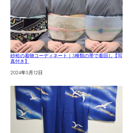
紗袷の着物コーディネート｜3種類の帯で着回し【写
真付き】
日付
2024年5月12日