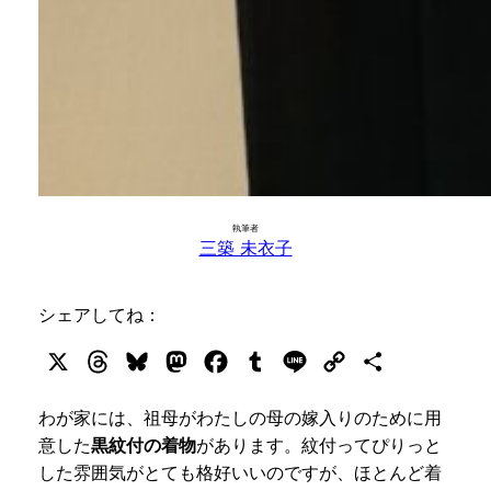
執筆者
三築 未衣子
シェアしてね：
X
Threads
Bluesky
Mastodon
Facebook
Tumblr
Line
Copy
共
Link
有
わが家には、祖母がわたしの母の嫁入りのために用
意した
黒紋付の着物
があります。紋付ってぴりっと
した雰囲気がとても格好いいのですが、ほとんど着