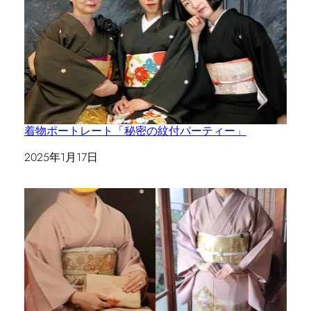
着物ポートレート「秘密の紋付パーティー」
日付
2025年1月17日