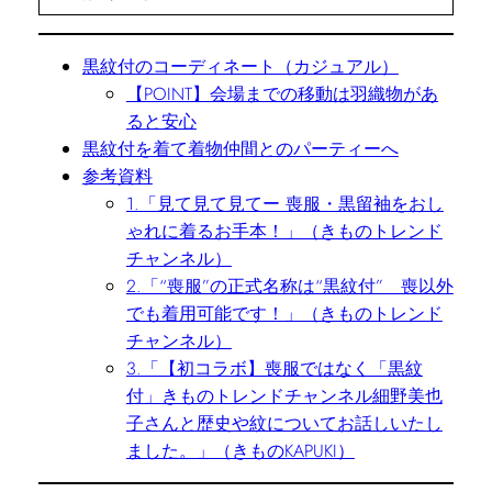
黒紋付のコーディネート（カジュアル）
【POINT】会場までの移動は羽織物があ
ると安心
黒紋付を着て着物仲間とのパーティーへ
参考資料
1.「見て見て見てー 喪服・黒留袖をおし
ゃれに着るお手本！」（きものトレンド
チャンネル）
2.「“喪服”の正式名称は“黒紋付” 喪以外
でも着用可能です！」（きものトレンド
チャンネル）
3.「【初コラボ】喪服ではなく「黒紋
付」きものトレンドチャンネル細野美也
子さんと歴史や紋についてお話しいたし
ました。」（きものKAPUKI）