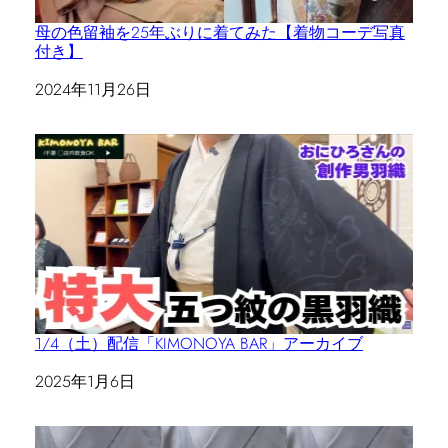
母の色留袖を25年ぶりに着てみた【着物コーデ写真
付き】
日付
2024年11月26日
1/4（土）配信「KIMONOYA BAR」アーカイブ
日付
2025年1月6日