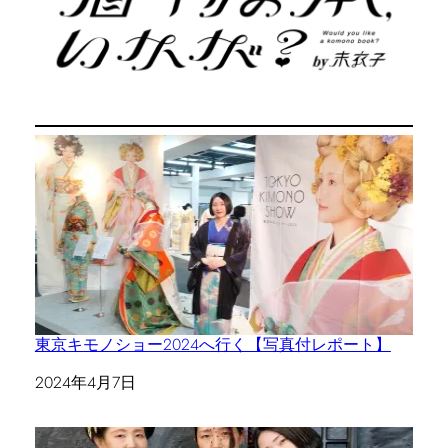
東京キモノショー2024へ行く【写真付レポート】
日付
2024年4月7日