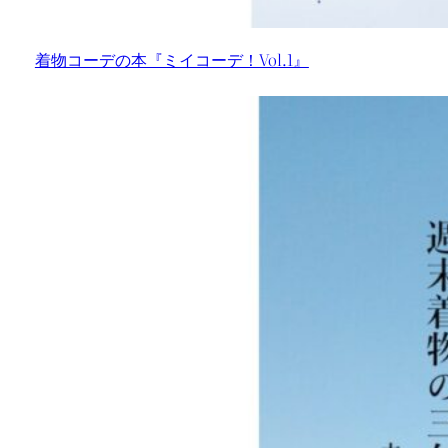
着物コーデの本『ミイコーデ！Vol.1』