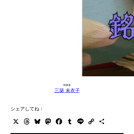
執筆者
三築 未衣子
シェアしてね：
X
Threads
Bluesky
Mastodon
Facebook
Tumblr
Line
Copy
共
Link
有