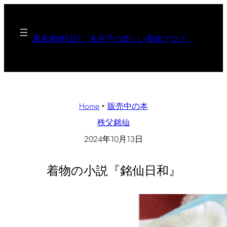
週末着物日記「未衣子の楽しい着物ブログ」
Home
‣
販売中の本
秩父銘仙
2024年10月13日
着物の小説『銘仙日和』