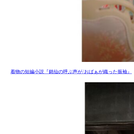
着物の短編小説『銘仙の呼ぶ声が/おばぁが織った振袖』