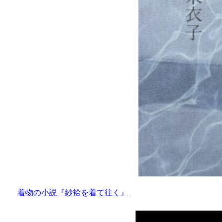
着物の小説『紗袷を着て往く』