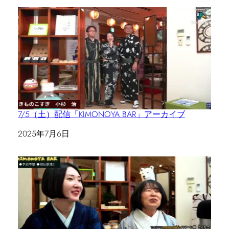
7/5（土）配信「KIMONOYA BAR」アーカイブ
日付
2025年7月6日