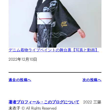
デニム着物ライブペイントの舞台裏【写真と動画】
日付
2022年12月10日
過去の投稿へ
次の投稿へ
著者プロフィール・このブログについて
2022 三築
未衣子 © All Rights Reserved