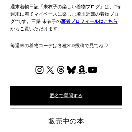
週末着物日記『未衣子の楽しい着物ブログ』は、“毎
週末に着てマイペースに楽しむ埼玉近郊の着物ブロ
グ”です。三築 未衣子の
著者プロフィールはこちら
からご覧いただけます。
毎週末の着物コーデは各種SNS投稿で見てね♡
Instagram
X
Threads
Bluesky
Amazon
YouTube
匿名で質問する
販売中の本