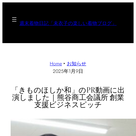
週末着物日記「未衣子の楽しい着物ブログ」
Home
‣
お知らせ
2025年1月9日
「きものほしか和」のPR動画に出
演しました｜熊谷商工会議所 創業
支援ビジネスピッチ