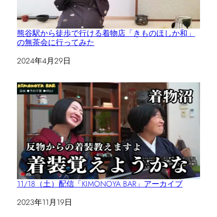
熊谷駅から徒歩で行ける着物店「きものほしか和」
の無茶会に行ってみた
日付
2024年4月29日
11/18（土）配信「KIMONOYA BAR」アーカイブ
日付
2023年11月19日