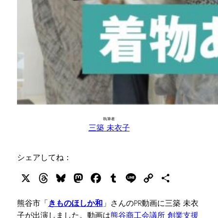
執筆者
三築 未衣子
シェアしてね：
X
Threads
Bluesky
Mastodon
Facebook
Tumblr
Line
Copy
共
Link
有
熊谷市「
きものほしか和
」さんのPR動画に三築 未衣
子が出演しました。動画は
熊谷商工会議所 創業支援