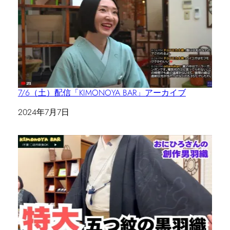
7/6（土）配信「KIMONOYA BAR」アーカイブ
日付
2024年7月7日