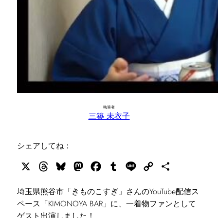
執筆者
三築 未衣子
シェアしてね：
X
Threads
Bluesky
Mastodon
Facebook
Tumblr
Line
Copy
共
Link
有
埼玉県熊谷市「きものこすぎ」さんのYouTube配信ス
ペース「KIMONOYA BAR」に、一着物ファンとして
ゲスト出演しました！