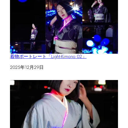
着物ポートレート「Light-Kimono 02」
日付
2025年12月29日