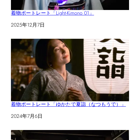
着物ポートレート「Light-Kimono 01」
日付
2025年12月7日
着物ポートレート「ゆかたで夏詣（なつもうで）」
日付
2024年7月6日