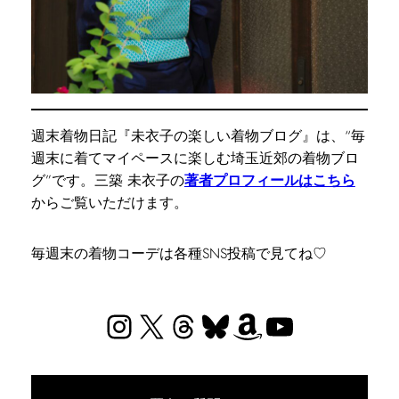
週末着物日記『未衣子の楽しい着物ブログ』は、“毎
週末に着てマイペースに楽しむ埼玉近郊の着物ブロ
グ”です。三築 未衣子の
著者プロフィールはこちら
からご覧いただけます。
毎週末の着物コーデは各種SNS投稿で見てね♡
Instagram
X
Threads
Bluesky
Amazon
YouTube