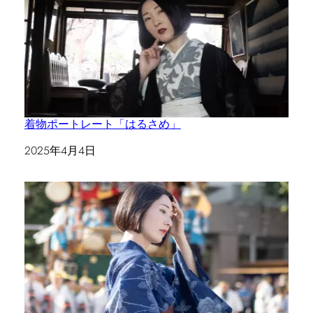
着物ポートレート「はるさめ」
日付
2025年4月4日