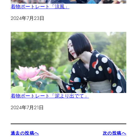
着物ポートレート「涼風」
日付
2024年7月23日
着物ポートレート「泥より出でて」
日付
2024年7月21日
過去の投稿へ
次の投稿へ