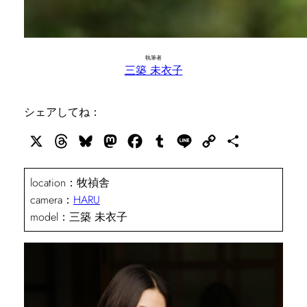
執筆者
三築 未衣子
シェアしてね：
X
Threads
Bluesky
Mastodon
Facebook
Tumblr
Line
Copy
共
Link
有
location：牧禎舎
camera：
HARU
model：三築 未衣子