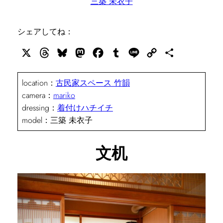
三築 未衣子
シェアしてね：
X
Threads
Bluesky
Mastodon
Facebook
Tumblr
Line
Copy
共
Link
有
location：
古民家スペース 竹韻
camera：
mariko
dressing：
着付けハチイチ
model：三築 未衣子
文机