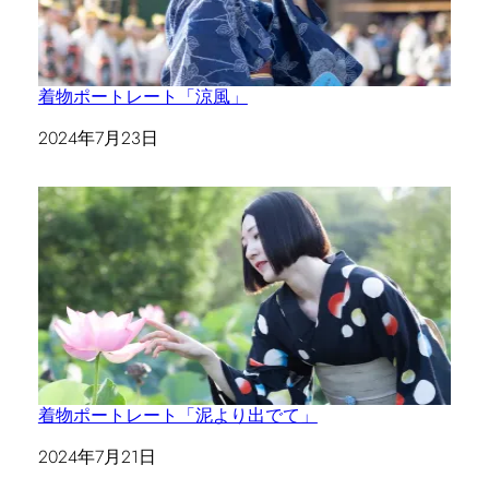
着物ポートレート「涼風」
日付
2024年7月23日
着物ポートレート「泥より出でて」
日付
2024年7月21日