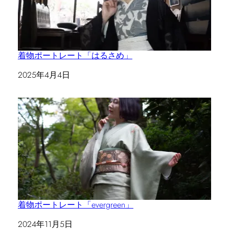
着物ポートレート「はるさめ」
日付
2025年4月4日
着物ポートレート「evergreen」
日付
2024年11月5日