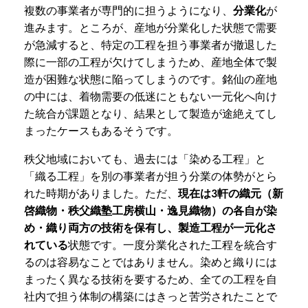
複数の事業者が専門的に担うようになり、
分業化
が
進みます。ところが、産地が分業化した状態で需要
が急減すると、特定の工程を担う事業者が撤退した
際に一部の工程が欠けてしまうため、産地全体で製
造が困難な状態に陥ってしまうのです。銘仙の産地
の中には、着物需要の低迷にともない一元化へ向け
た統合が課題となり、結果として製造が途絶えてし
まったケースもあるそうです。
秩父地域においても、過去には「染める工程」と
「織る工程」を別の事業者が担う分業の体勢がとら
れた時期がありました。ただ、
現在は3軒の織元（新
啓織物・秩父織塾工房横山・逸見織物）の各自が染
め・織り両方の技術を保有し、製造工程が一元化さ
れている
状態です。一度分業化された工程を統合す
るのは容易なことではありません。染めと織りには
まったく異なる技術を要するため、全ての工程を自
社内で担う体制の構築にはきっと苦労されたことで