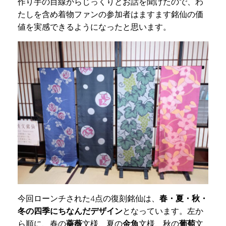
作り手の目線からじっくりとお話を聞けたので、わ
たしを含め着物ファンの参加者はますます銘仙の価
値を実感できるようになったと思います。
今回ローンチされた4点の復刻銘仙は、
春・夏・秋・
冬の四季にちなんだデザイン
となっています。左か
ら順に、春の
薔薇
文様、夏の
金魚
文様、秋の
葡萄
文