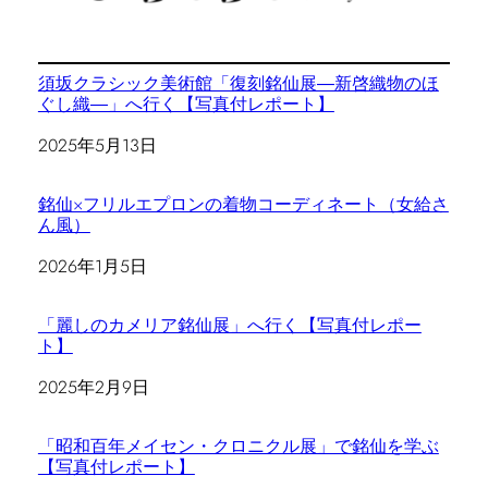
須坂クラシック美術館「復刻銘仙展―新啓織物のほ
ぐし織―」へ行く【写真付レポート】
日付
2025年5月13日
銘仙×フリルエプロンの着物コーディネート（女給さ
ん風）
日付
2026年1月5日
「麗しのカメリア銘仙展」へ行く【写真付レポー
ト】
日付
2025年2月9日
「昭和百年メイセン・クロニクル展」で銘仙を学ぶ
【写真付レポート】