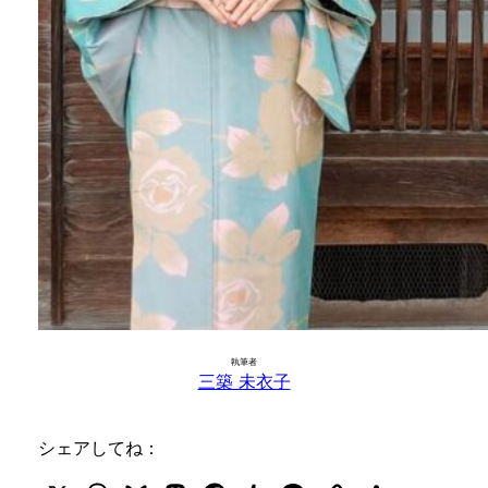
執筆者
三築 未衣子
シェアしてね：