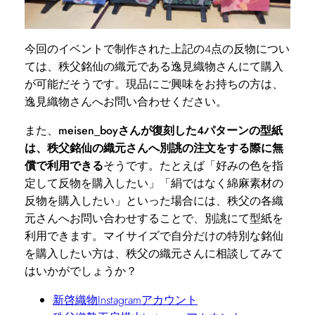
今回のイベントで制作された上記の4点の反物につい
ては、秩父銘仙の織元である逸見織物さんにて購入
が可能だそうです。現品にご興味をお持ちの方は、
逸見織物さんへお問い合わせください。
また、
meisen_boyさんが復刻した4パターンの型紙
は、秩父銘仙の織元さんへ別誂の注文をする際に無
償で利用できる
そうです。たとえば「好みの色を指
定して反物を購入したい」「絹ではなく綿麻素材の
反物を購入したい」といった場合には、秩父の各織
元さんへお問い合わせすることで、別誂にて型紙を
利用できます。マイサイズで自分だけの特別な銘仙
を購入したい方は、秩父の織元さんに相談してみて
はいかがでしょうか？
新啓織物Instagramアカウント