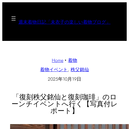
週末着物日記「未衣子の楽しい着物ブログ」
Home
‣
着物
着物イベント
, 
秩父銘仙
2025年10月19日
「復刻秩父銘仙と復刻珈琲」のロ
ーンチイベントへ行く【写真付レ
ポート】