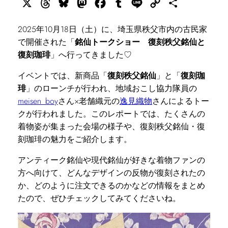
X
Threads
Bluesky
Mastodon
Facebook
Tumblr
Line
Copy
共
Link
有
2025年10月18日（土）に、埼玉県秩父市内の古民家
で開催された「
銘仙トークショー 復刻秩父銘仙と
復刻珈琲
」へ行ってきました♡
イベントでは、新商品「
復刻秩父銘仙
」と「
復刻珈
琲
」のローンチが行われ、地域おこし協力隊員の
meisen_boy
さん×老舗織元の
逸見織物
さんによるトー
クが行われました。このレポートでは、たくさんの
着物姿が集まった会場の様子や、復刻秩父銘仙・復
刻珈琲の魅力をご紹介します。
アンティーク銘仙や現代銘仙が好きな着物ファンの
方へ向けて、どんなデザインの反物が復刻されたの
か、どのように注文できるのかなどの情報をまとめ
たので、ぜひチェックしてみてくださいね。