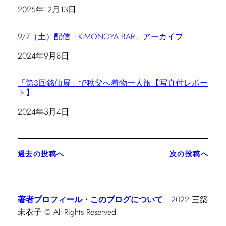
日付
2025年12月13日
9/7（土）配信「KIMONOYA BAR」アーカイブ
日付
2024年9月8日
「第3回銘仙展」で秩父へ着物一人旅【写真付レポー
ト】
日付
2024年3月4日
過去の投稿へ
次の投稿へ
著者プロフィール・このブログについて
2022 三築
未衣子 © All Rights Reserved