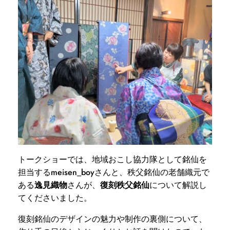
トークショーでは、地域おこし協力隊として銘仙を
担当する
meisen_boy
さんと、秩父銘仙の老舗織元で
ある
逸見織物
さんが、
復刻秩父銘仙
について解説し
てくださいました。
復刻銘仙のデザインの魅力や制作の裏側について、