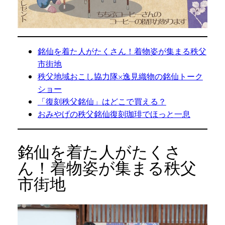
銘仙を着た人がたくさん！着物姿が集まる秩父
市街地
秩父地域おこし協力隊×逸見織物の銘仙トーク
ショー
「復刻秩父銘仙」はどこで買える？
おみやげの秩父銘仙復刻珈琲でほっと一息
銘仙を着た人がたくさ
ん！着物姿が集まる秩父
市街地