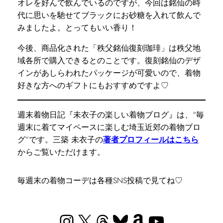
オレを好んで飲んでいるのですが、今回は銘仙の時
代に思いを馳せてブラックにお砂糖を入れて飲んで
みましたよ。とってもいい香り！
今後、商品化された「秩父銘仙復刻珈琲」は秩父地
域各所で購入できるとのことです。復刻銘仙のデザ
インがあしらわれたパッケージが可愛いので、着物
好きな方へのギフトにもおすすめですよ♡
週末着物日記『未衣子の楽しい着物ブログ』は、“毎
週末に着てマイペースに楽しむ埼玉近郊の着物ブロ
グ”です。三築 未衣子の
著者プロフィールはこちら
からご覧いただけます。
毎週末の着物コーデは各種SNS投稿で見てね♡
Instagram
X
Threads
Bluesky
Amazon
YouTube