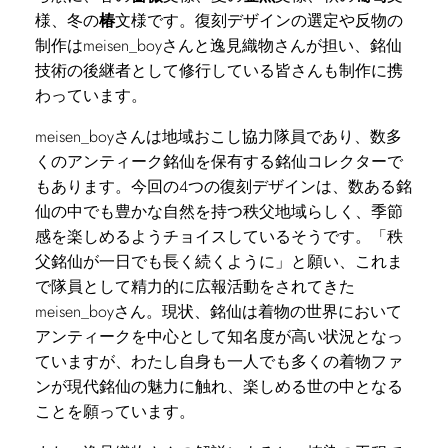
様、冬の
椿
文様です。復刻デザインの選定や反物の
制作はmeisen_boyさんと逸見織物さんが担い、銘仙
技術の後継者として修行している皆さんも制作に携
わっています。
meisen_boyさんは地域おこし協力隊員であり、数多
くのアンティーク銘仙を保有する銘仙コレクターで
もあります。今回の4つの復刻デザインは、数ある銘
仙の中でも豊かな自然を持つ秩父地域らしく、季節
感を楽しめるようチョイスしているそうです。「秩
父銘仙が一日でも長く続くように」と願い、これま
で隊員として精力的に広報活動をされてきた
meisen_boyさん。現状、銘仙は着物の世界において
アンティークを中心として知名度が高い状況となっ
ていますが、わたし自身も一人でも多くの着物ファ
ンが現代銘仙の魅力に触れ、楽しめる世の中となる
ことを願っています。