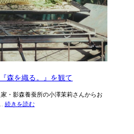
『森を織る。』を観て
農家・影森養蚕所の小澤茉莉さんからお
…
続きを読む