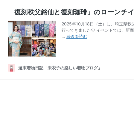
「復刻秩父銘仙と復刻珈琲」のローンチ
2025年10月18日（土）に、埼玉
行ってきました♡ イベントでは、新
「復
…
続きを読む
刻
秩
父
銘
仙
週末着物日記「未衣子の楽しい着物ブログ」
と
復
刻
珈
琲」
の
ロ
ー
ン
チ