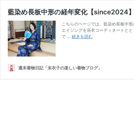
藍染め長板中形の経年変化【since2024
こちらのページでは、藍染め長板中形
エイジングを浴衣コーディネートとと
藍
で …
続きを読む
染
め
長
板
中
週末着物日記「未衣子の楽しい着物ブログ」
形
の
経
年
変
化
【since2024】